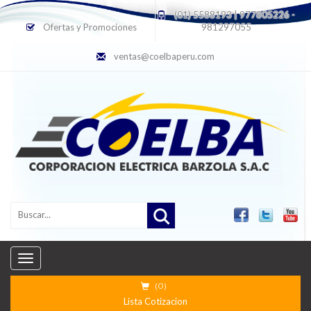
(01) 5588193 | 977805226 -
Ofertas y Promociones
981297055
ventas@coelbaperu.com
MENU
(0)
Lista Cotizacion