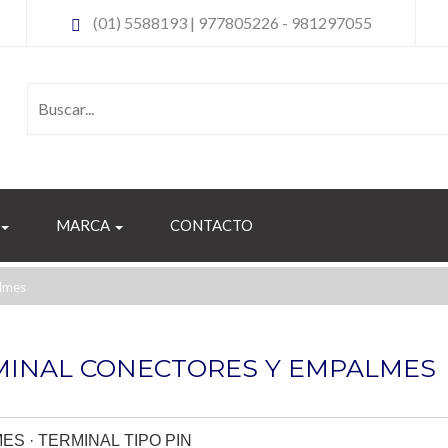
(01) 5588193 | 977805226 - 981297055
MARCA
CONTACTO
lmes
MINAL CONECTORES Y EMPALMES
S · TERMINAL TIPO PIN