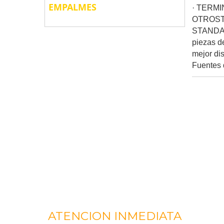
EMPALMES
· TERMI
OTROST
STANDAR
piezas d
mejor di
Fuentes 
ATENCION INMEDIATA