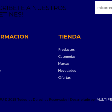
CRIBETE A NUESTROS
ETINES!
ORMACION
TIENDA
Productos
s
Categorias
Marcas
o
Novedades
Ofertas
 © 2018 Todos los Derechos Reservados | Desarrollado por
MULTIP