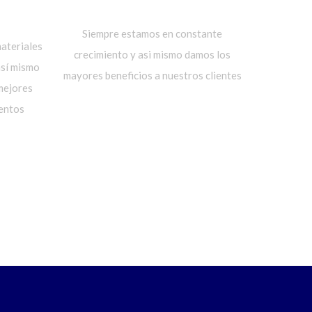
AD Y
PROMOCIONES
Siempre estamos en constante
ateriales
crecimiento y asi mismo damos los
así mismo
mayores beneficios a nuestros clientes
 mejores
entos