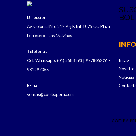
SUS
BOL
Direccion
Av. Colonial Nro 212 Psj B Int 1075 CC Plaza
Ferretero - Las Malvinas
INF
Telefonos
Inicio
Cel. Whatsapp: (01) 5588193 | 977805226 -
Nosotro
981297055
Noticias
E-mail
Contact
ventas@coelbaperu.com
COELBA PERU