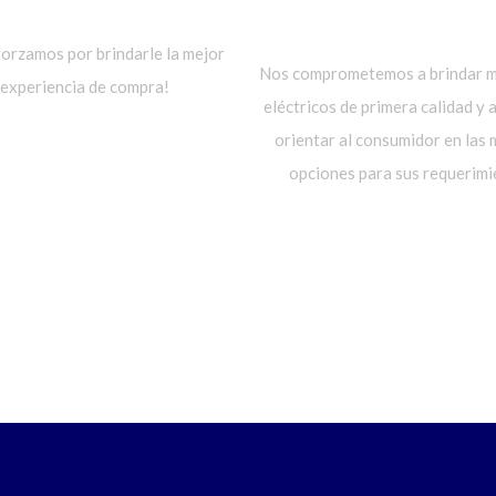
BUENA ATENCION
POLITICAS DE CALID
SEGURIDAD
orzamos por brindarle la mejor
Nos comprometemos a brindar m
experiencia de compra!
eléctricos de primera calidad y 
orientar al consumidor en las
opciones para sus requerimi