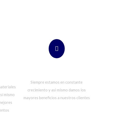
AD Y
PROMOCIONES
Siempre estamos en constante
ateriales
crecimiento y asi mismo damos los
así mismo
mayores beneficios a nuestros clientes
 mejores
entos