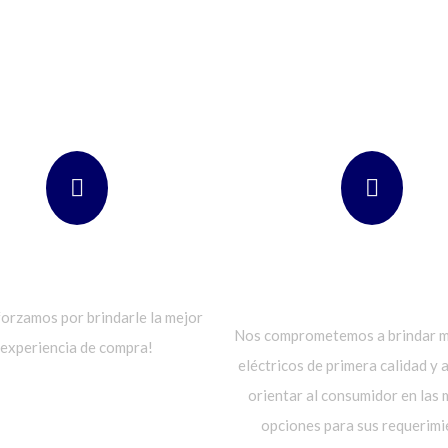
BUENA ATENCION
POLITICAS DE CALID
SEGURIDAD
orzamos por brindarle la mejor
Nos comprometemos a brindar m
experiencia de compra!
eléctricos de primera calidad y 
orientar al consumidor en las
opciones para sus requerimi