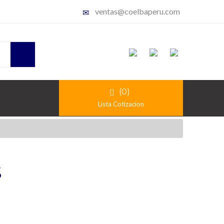
ventas@coelbaperu.com
(0)
Lista Cotizacion
S